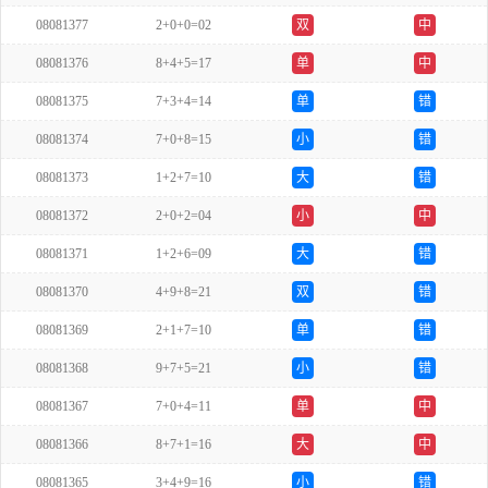
08081377
2+0+0=02
双
中
08081376
8+4+5=17
单
中
08081375
7+3+4=14
单
错
08081374
7+0+8=15
小
错
08081373
1+2+7=10
大
错
08081372
2+0+2=04
小
中
08081371
1+2+6=09
大
错
08081370
4+9+8=21
双
错
08081369
2+1+7=10
单
错
08081368
9+7+5=21
小
错
08081367
7+0+4=11
单
中
08081366
8+7+1=16
大
中
08081365
3+4+9=16
小
错