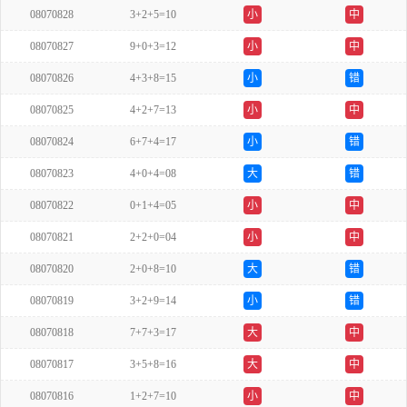
08070828
3+2+5=10
小
中
08070827
9+0+3=12
小
中
08070826
4+3+8=15
小
错
08070825
4+2+7=13
小
中
08070824
6+7+4=17
小
错
08070823
4+0+4=08
大
错
08070822
0+1+4=05
小
中
08070821
2+2+0=04
小
中
08070820
2+0+8=10
大
错
08070819
3+2+9=14
小
错
08070818
7+7+3=17
大
中
08070817
3+5+8=16
大
中
08070816
1+2+7=10
小
中