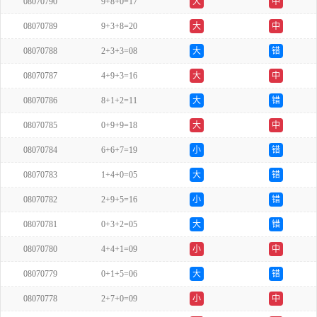
08070790
9+8+0=17
大
中
08070789
9+3+8=20
大
中
08070788
2+3+3=08
大
错
08070787
4+9+3=16
大
中
08070786
8+1+2=11
大
错
08070785
0+9+9=18
大
中
08070784
6+6+7=19
小
错
08070783
1+4+0=05
大
错
08070782
2+9+5=16
小
错
08070781
0+3+2=05
大
错
08070780
4+4+1=09
小
中
08070779
0+1+5=06
大
错
08070778
2+7+0=09
小
中