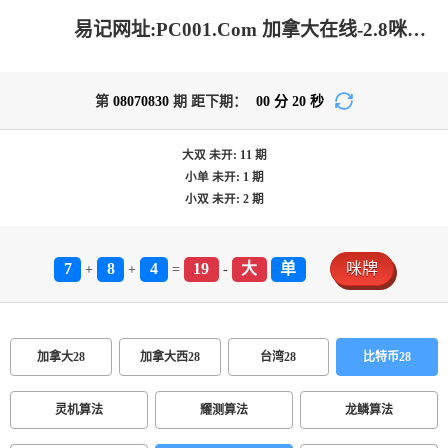
易记网址:PC001.Com 加拿大在线-2.8咪牌结果|加拿大咪牌刮刮结果|PC加拿大2.8预测结果|加拿大pc走势预测|PC在线预测网站|加拿大预测pc2.8咪牌_专业走势结果分析!
第
08070830
期 距下期：
00
分
20
秒
大双
未开:
11
期
小单
未开:
1
期
小双
未开:
2
期
7
8
4
19
大
单
咪牌
+
+
=
-
加拿大28
加拿大西28
台湾28
比特币28
灵机算法
耀测算法
龙鳞算法