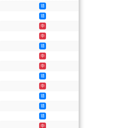
错
错
中
中
错
中
中
错
中
错
错
错
中