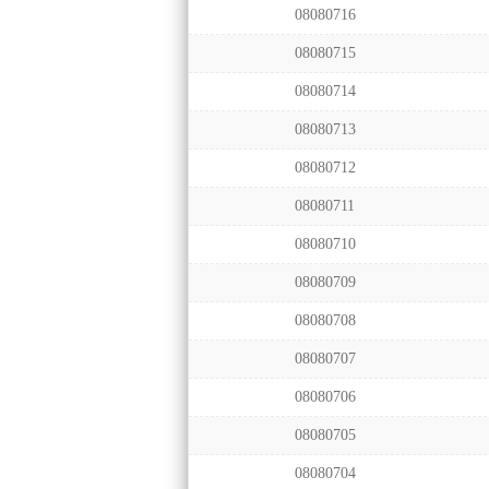
08080716
08080715
08080714
08080713
08080712
08080711
08080710
08080709
08080708
08080707
08080706
08080705
08080704