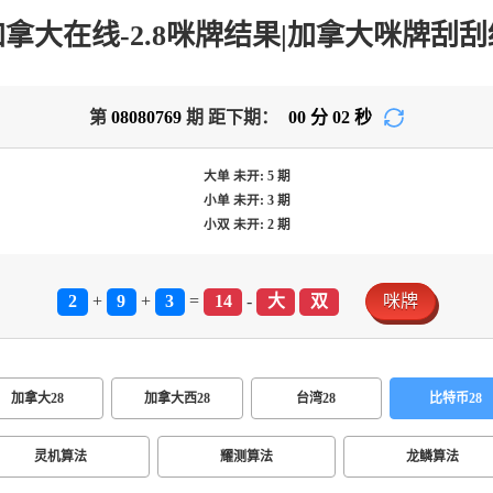
第
08080769
期 距下期：
00
分
02
秒
大单
未开:
5
期
小单
未开:
3
期
小双
未开:
2
期
2
+
9
+
3
=
14
-
大
双
咪牌
加拿大28
加拿大西28
台湾28
比特币28
灵机算法
耀测算法
龙鳞算法