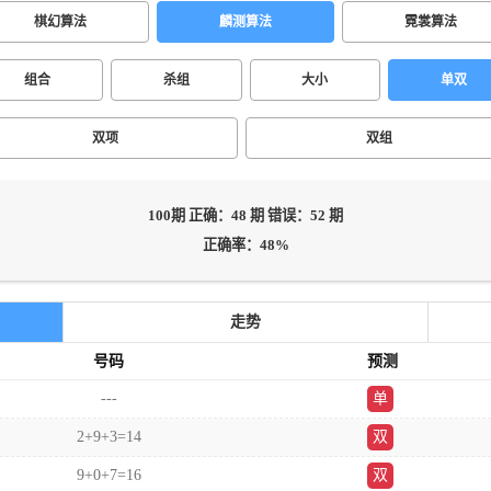
棋幻算法
麟测算法
霓裳算法
组合
杀组
大小
单双
双项
双组
100期 正确：48 期 错误：52 期
正确率：48%
走势
号码
预测
---
单
2+9+3=14
双
9+0+7=16
双