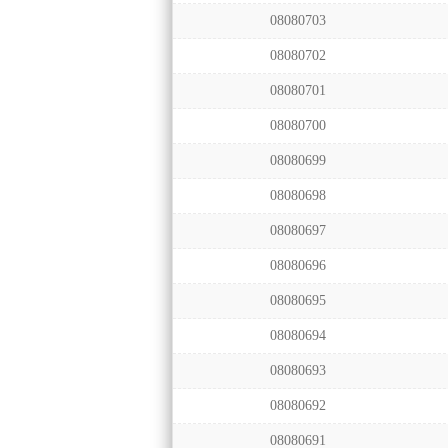
08080703
08080702
08080701
08080700
08080699
08080698
08080697
08080696
08080695
08080694
08080693
08080692
08080691