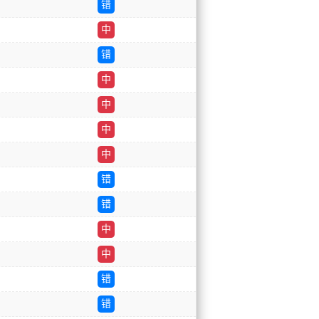
错
中
错
中
中
中
中
错
错
中
中
错
错