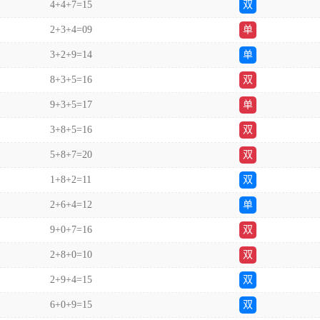
4+4+7=15
双
2+3+4=09
单
3+2+9=14
单
8+3+5=16
双
9+3+5=17
单
3+8+5=16
双
5+8+7=20
双
1+8+2=11
双
2+6+4=12
单
9+0+7=16
双
2+8+0=10
双
2+9+4=15
双
6+0+9=15
双