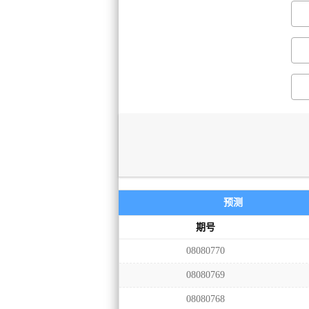
预测
期号
08080770
08080769
08080768