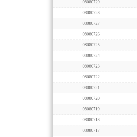
08080729
08080728
08080727
08080726
08080725
08080724
08080723
08080722
08080721
08080720
08080719
08080718
08080717