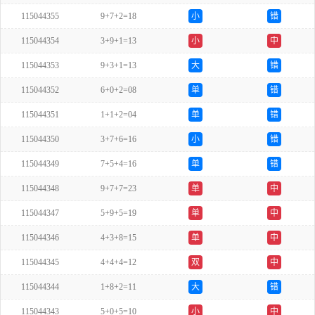
115044355
9+7+2=18
小
错
115044354
3+9+1=13
小
中
115044353
9+3+1=13
大
错
115044352
6+0+2=08
单
错
115044351
1+1+2=04
单
错
115044350
3+7+6=16
小
错
115044349
7+5+4=16
单
错
115044348
9+7+7=23
单
中
115044347
5+9+5=19
单
中
115044346
4+3+8=15
单
中
115044345
4+4+4=12
双
中
115044344
1+8+2=11
大
错
115044343
5+0+5=10
小
中