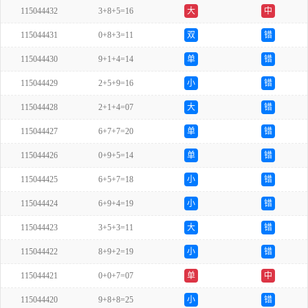
115044432
3+8+5=16
大
中
115044431
0+8+3=11
双
错
115044430
9+1+4=14
单
错
115044429
2+5+9=16
小
错
115044428
2+1+4=07
大
错
115044427
6+7+7=20
单
错
115044426
0+9+5=14
单
错
115044425
6+5+7=18
小
错
115044424
6+9+4=19
小
错
115044423
3+5+3=11
大
错
115044422
8+9+2=19
小
错
115044421
0+0+7=07
单
中
115044420
9+8+8=25
小
错