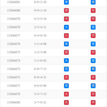
115044381
8+0+2=10
单
错
115044380
9+0+1=10
双
中
115044379
6+5+5=16
大
中
115044378
2+5+4=11
大
错
115044377
6+4+0=10
小
中
115044376
1+1+4=06
单
错
115044375
1+2+5=08
双
中
115044374
1+1+0=02
大
错
115044373
6+0+7=13
双
错
115044372
8+9+4=21
大
中
115044371
0+6+0=06
单
错
115044370
3+5+7=15
大
中
115044369
5+7+9=21
大
中