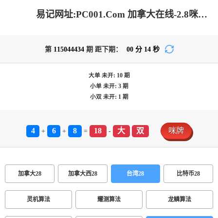
易记网址:PC001.Com 加拿大在线-2.8咪牌结果|加拿大咪牌刮刮结果|PC加拿大2.8预测结果|加拿大pc走势预测|PC在线预测网站|加拿大预测pc2.8咪牌_专业走势结果分析!
第
115044434
期 距下期：
00
分
14
秒
大单
未开:
10
期
小单
未开:
3
期
小双
未开:
1
期
4
6
8
18
大
双
咪牌
+
+
=
-
加拿大28
加拿大西28
台湾28
比特币28
灵机算法
耀测算法
龙鳞算法