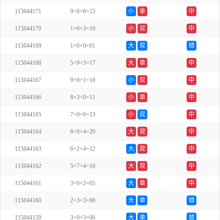
115044171
9+6+8=23
小
单
中
115044170
1+6+3=10
小
双
中
115044169
1+0+0=01
大
双
错
115044168
5+9+3=17
大
单
中
115044167
9+8+1=18
小
双
中
115044166
8+3+0=11
小
单
中
115044165
7+0+6=13
小
双
中
115044164
8+8+4=20
大
双
中
115044163
6+2+4=12
大
双
中
115044162
5+7+4=16
大
双
中
115044161
3+0+2=05
大
单
中
115044160
2+3+3=08
大
单
错
115044159
3+0+3=06
大
单
错