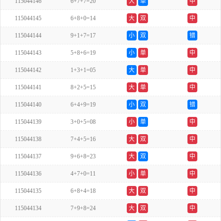
115044146
6+7+7=20
大
单
中
115044145
6+8+0=14
大
双
中
115044144
9+1+7=17
小
双
错
115044143
5+8+6=19
小
单
中
115044142
1+3+1=05
大
单
中
115044141
8+2+5=15
大
单
中
115044140
6+4+9=19
小
双
错
115044139
3+0+5=08
小
单
中
115044138
7+4+5=16
大
双
中
115044137
9+6+8=23
大
双
中
115044136
4+7+0=11
小
单
中
115044135
6+8+4=18
大
双
中
115044134
7+9+8=24
大
双
中