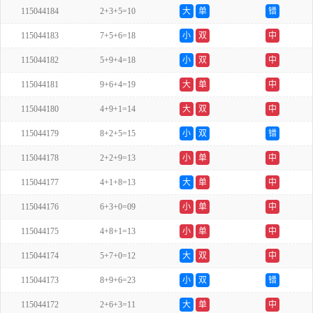
115044184
2+3+5=10
大
单
错
115044183
7+5+6=18
小
双
中
115044182
5+9+4=18
小
双
中
115044181
9+6+4=19
大
单
中
115044180
4+9+1=14
大
双
中
115044179
8+2+5=15
小
双
错
115044178
2+2+9=13
小
单
中
115044177
4+1+8=13
大
单
中
115044176
6+3+0=09
小
单
中
115044175
4+8+1=13
小
单
中
115044174
5+7+0=12
大
双
中
115044173
8+9+6=23
小
双
错
115044172
2+6+3=11
大
单
中