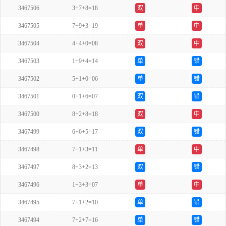
3467506
3+7+8=18
双
中
3467505
7+9+3=19
单
中
3467504
4+4+0=08
双
中
3467503
1+9+4=14
单
错
3467502
5+1+0=06
单
错
3467501
0+1+6=07
双
错
3467500
8+2+8=18
双
中
3467499
6+6+5=17
双
错
3467498
7+1+3=11
单
中
3467497
8+3+2=13
双
错
3467496
1+3+3=07
单
中
3467495
7+1+2=10
单
错
3467494
7+2+7=16
单
错