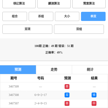
棋幻算法
麟测算法
霓裳算法
组合
杀组
大小
单双
双项
双组
100期 正确：49 期 错误：51 期
正确率：49%
预测
走势
统计
期号
号码
预测
结果
3467509
---
单
---
3467508
6+9+2=17
双
错
3467507
2+4+9=15
单
中