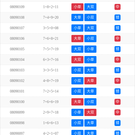
08090109
1+8+2=11
小单
大双
中
08090108
7+4+9=20
大单
小双
错
08090107
3+5+0=08
小单
大双
错
08090106
7+6+8=21
大单
小双
中
08090105
7+5+7=19
大双
小单
错
08090104
6+3+7=16
大双
小单
中
08090103
3+3+5=11
小双
大单
错
08090102
4+8+7=19
小双
大单
中
08090101
7+2+5=14
小双
大单
错
08090100
7+6+6=19
大单
小双
中
08090099
2+9+7=18
小单
大双
中
08090098
1+6+6=13
小双
大单
错
08090097
4+2+1=07
小双
大单
错