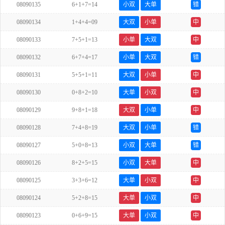
08090135
6+1+7=14
小双
大单
错
08090134
1+4+4=09
大双
小单
中
08090133
7+5+1=13
小单
大双
中
08090132
6+7+4=17
小单
大双
错
08090131
5+5+1=11
大双
小单
中
08090130
0+8+2=10
大单
小双
中
08090129
9+8+1=18
大双
小单
中
08090128
7+4+8=19
大双
小单
错
08090127
5+0+8=13
小双
大单
错
08090126
8+2+5=15
小双
大单
中
08090125
3+3+6=12
大单
小双
中
08090124
5+2+8=15
大单
小双
中
08090123
0+6+9=15
大单
小双
中