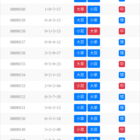
08090160
1+9+7=17
大单
小双
中
08090159
6+4+5=15
大双
小单
错
08090158
9+1+5=15
小双
大单
中
08090157
0+8+4=12
大双
小单
错
08090156
3+5+9=17
小单
大双
错
08090155
9+5+9=23
大单
小双
中
08090154
9+2+1=12
大双
小单
错
08090153
2+0+2=04
小双
大单
中
08090152
8+5+7=20
小双
大单
错
08090151
5+6+2=13
小双
大单
错
08090150
6+3+1=10
小单
大双
错
08090149
5+2+2=09
小单
大双
中