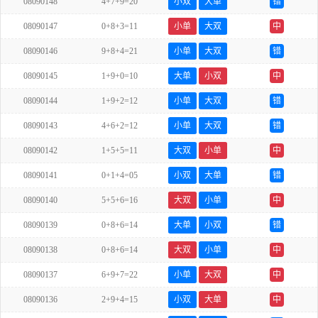
08090148
4+7+9=20
小双
大单
错
08090147
0+8+3=11
小单
大双
中
08090146
9+8+4=21
小单
大双
错
08090145
1+9+0=10
大单
小双
中
08090144
1+9+2=12
小单
大双
错
08090143
4+6+2=12
小单
大双
错
08090142
1+5+5=11
大双
小单
中
08090141
0+1+4=05
小双
大单
错
08090140
5+5+6=16
大双
小单
中
08090139
0+8+6=14
大单
小双
错
08090138
0+8+6=14
大双
小单
中
08090137
6+9+7=22
小单
大双
中
08090136
2+9+4=15
小双
大单
中